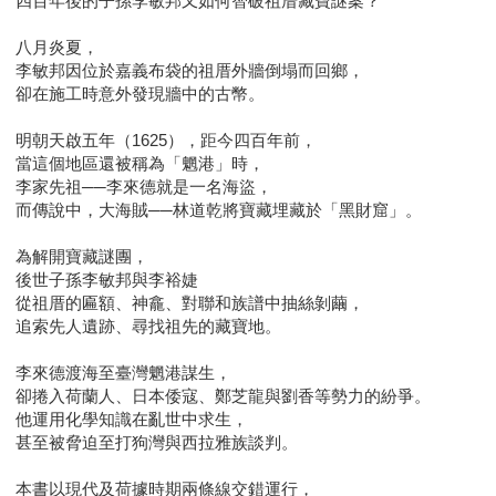
四百年後的子孫李敏邦又如何智破祖厝藏寶謎案？
八月炎夏，
李敏邦因位於嘉義布袋的祖厝外牆倒塌而回鄉，
卻在施工時意外發現牆中的古幣。
明朝天啟五年（1625），距今四百年前，
當這個地區還被稱為「魍港」時，
李家先祖──李來德就是一名海盜，
而傳說中，大海賊──林道乾將寶藏埋藏於「黑財窟」。
為解開寶藏謎團，
後世子孫李敏邦與李裕婕
從祖厝的匾額、神龕、對聯和族譜中抽絲剝繭，
追索先人遺跡、尋找祖先的藏寶地。
李來德渡海至臺灣魍港謀生，
卻捲入荷蘭人、日本倭寇、鄭芝龍與劉香等勢力的紛爭。
他運用化學知識在亂世中求生，
甚至被脅迫至打狗灣與西拉雅族談判。
本書以現代及荷據時期兩條線交錯運行，