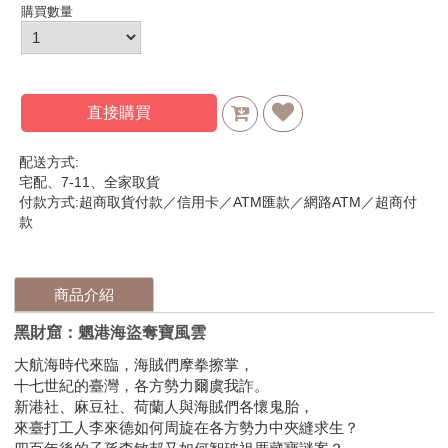
購買數量
直接購買
配送方式:
宅配、7-11、全家取貨
付款方式:超商取貨付款／信用卡／ATM匯款／網路ATM／超商付
款
商品介紹
黑財窟：魍港海盜奪寶風雲
大航海時代來臨，海賊們摩拳擦掌，
十七世紀的臺灣，各方勢力爾虞我詐。
新港社、麻豆社、荷蘭人與海賊們各懷鬼胎，
來臺打工人李來德如何周旋在各方勢力中夾縫求生？