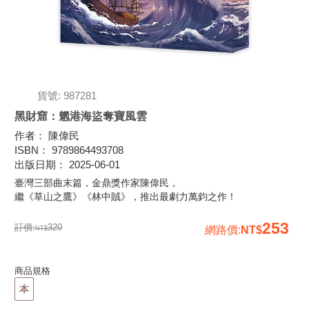
貨號: 987281
黑財窟：魍港海盜奪寶風雲
作者
：
陳偉民
ISBN
：
9789864493708
出版日期
：
2025-06-01
臺灣三部曲末篇，金鼎獎作家陳偉民，
繼《草山之鷹》《林中賊》，推出最劇力萬鈞之作！
253
訂價:
320
網路價
:
商品規格
本