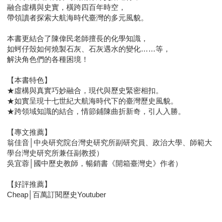
融合虛構與史實，橫跨四百年時空，
帶領讀者探索大航海時代臺灣的多元風貌。
本書更結合了陳偉民老師擅長的化學知識，
如蚵仔殼如何燒製石灰、石灰遇水的變化……等，
解決角色們的各種困境！
【本書特色】
★虛構與真實巧妙融合，現代與歷史緊密相扣。
★如實呈現十七世紀大航海時代下的臺灣歷史風貌。
★跨領域知識的結合，情節鋪陳曲折新奇，引人入勝。
【專文推薦】
翁佳音│中央研究院台灣史研究所副研究員、政治大學、師範大
學台灣史研究所兼任副教授）
吳宜蓉│國中歷史教師，暢銷書《開箱臺灣史》作者）
【好評推薦】
Cheap│百萬訂閱歷史Youtuber