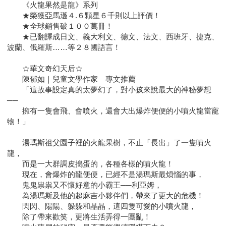
《火龍果然是龍》系列
★榮獲亞馬遜４.６顆星６千則以上評價！
★全球銷售破１００萬冊！
★已翻譯成日文、義大利文、德文、法文、西班牙、捷克、
波蘭、俄羅斯……等２８國語言！
☆華文奇幻天后☆
陳郁如｜兒童文學作家 專文推薦
「這故事設定真的太夢幻了，對小孩來說最大的神秘夢想
──
擁有一隻會飛、會噴火，還會大出爆炸便便的小噴火龍當寵
物！」
湯瑪斯祖父園子裡的火龍果樹，不止「長出」了一隻噴火
龍，
而是一大群調皮搗蛋的，各種各樣的噴火龍！
現在，會爆炸的龍便便，已經不是湯瑪斯最煩惱的事，
鬼鬼祟祟又不懷好意的小霸王──利亞姆，
為湯瑪斯及他的超麻吉小夥伴們，帶來了更大的危機！
閃閃、陽陽、躲躲和晶晶，這四隻可愛的小噴火龍，
除了帶來歡笑，更將生活弄得一團亂！