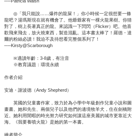
──Patricia Walsh
◎「我只能說……爆炸的龍屎！」你小時候一定很想要一條
龍吧？湯瑪斯現在就有機會了。他爺爺家有一棵火龍果樹。你猜
對了，樹上長著真正的龍。來認識一下閃閃（Flicker）吧。他喜
歡飛來飛去，放火燒東西，製造混亂。這本書太棒了！羅德・達
爾的粉絲必讀！我迫不及待想看完整個系列了！
──Kirsty@Scarborough
※適讀年齡：3-8歲，有注音
※教育議題：環境永續
作者介紹
安迪・謝波德（Andy Shepherd）
英國的兒童書作家，致力於為小學中年級創作兒童小說和圖
畫書。她和先生、兩個兒子以及他們的邊境牧羊犬，住在劍橋附
近。她利用閒暇的時光努力研究如何讓這座美麗的城市更靠近大
海。《我要養噴火龍》是她的第一本書。
繪者簡介