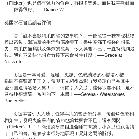
（Flicker）也是個有魅力的角色，有很多樂趣。而且我喜歡封面
——做得很好。──Dianne W
英國水石書店讀者評價
◎「誰不喜歡精采的龍的故事呢？」一條龍從一株神秘植物
孵出來後，湯瑪斯的生活徹底改變了！書中充滿了精采的想像
力、精采的描寫以及爆炸的龍糞，令人興奮不已，一直持續到最
後。我迫不及待地想看看接下來會發生什麼！──Grace at
Norwich
◎這是一本可愛、溫暖、風趣、色彩繽紛的小讀者小說——
插圖不僅豐富了正文，還與正文相得益彰（我發現自己被其中一
些插圖逗得哈哈大笑！），情節引人入勝，讓你欲罷不能，迫不
及待地想讀這一系列的下一本書！──Serena - Waterstones
Bookseller
◎這本書引人入勝，值得與我的曾孫們分享。每個角色都栩
栩如生，發現火龍果樹的情節也讓我興奮不已，還有閃閃
（Flicker）！！！簡短的章節很適合睡前閱讀，小女兒也跟著讀
了自己的書。這個故事很好地展現了兄妹之間的關係。