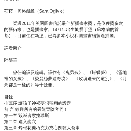
莎菈・奧格爾維（Sara Ogilvie）
榮獲2011年英國圖書信託最佳新插畫家獎，是位獲獎多次
的藝術家，也是插畫家。1971年出生於愛丁堡（蘇格蘭的首
都），目前住在新堡，已為多本小說和圖畫書繪製過插圖。
譯者簡介
陸篠華
曾任編譯及編輯。譯作有《鬼男孩》、《蝴蝶夢》、《雪地
裡的女孩》、《愛麗絲夢遊奇境》、《玫瑰送來的道別》、《月
亮都是一樣的》等十餘冊。
目錄
推薦序 讓孩子神祕夢想飛翔的設定
前 言 歡迎所有的尋龍冒險客們！
第一章 毀滅者索拉瑞斯
第二章 進入龍穴
第三章 烤棉花糖巧克力夾心餅乾大會串