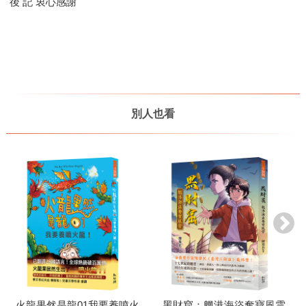
後 記 衷心感謝
別人也看
火龍果然是龍01我要養噴火
黑財窟：魍港海盜奪寶風雲