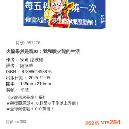
貨號: 987276
火龍果然是龍02：我和噴火龍的生活
作者
：
安迪˙謝波德
譯者
：
陸篠華
ISBN
：
9789864493876
出版日期
：
2025-11-05
開本
：
148mmx210mm
裝幀
：
平裝
《火龍果然是龍》系列
★榮獲亞馬遜４.６顆星６千則以上評價！
★全球銷售破１００萬冊！
284
訂價:
360
網路價
: