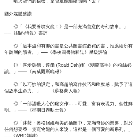
噴火龍們的秘密，是否還能繼續隱瞞下去？
國外媒體盛讚
◎「《我要養噴火龍！》是一部充滿善意的奇幻故事。」
──《紐約時報》書評
◎「這本溫和有趣的書是公共圖書館必買的書，推薦給所有
年齡層的讀者。」──《學校圖書館雜誌》星級評論
◎「喜愛羅德．達爾 (Roald Dahl)和《馴龍高手》的粉絲必
讀。」——《南威爾斯晚報》
◎「以巧妙的設定，和高超的寫作技巧和幽默感，賦予了這
個故事生命力。」——《蘇格蘭人報》
◎「一部溫暖人心的處女作……可愛、富有表現力、個性鮮
明。」——《星期日泰晤士報》
◎「莎菈・奧格爾維精美的插圖中，充滿奇妙的樂趣，對於
任何想要養一隻寵物龍的人來說，這都是一個可愛的新系列。」
──《WRD雜誌》