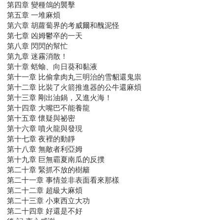
第四章 變種鴿的襲擊
第五章 一堆麻煩
第六章 胡蘿蔔界的考威爾和醜泥怪
第七章 凶姆鬱卒的一天
第八章 閃閃的幫忙
第九章 迷霧消散！
第十章 蛞蝓、向日葵和黏液
第十一章 比偷拿肉丸三明治的雪貂還鬼祟
第十二章 比裝了火箭推進器的公牛還麻煩
第十三章 剛出油鍋，又進火海！
第十四章 大嘴巴不能養龍
第十五章 懷疑與祕密
第十六章 噴火龍與發現
第十七章 夜裡的動靜
第十八章 無敵者利亞姆
第十九章 巨無霸夏南瓜的反撲
第二十章 緊抓不放的樹籬
第二十一章 事情並非表面看來那樣
第二十二章 超級大麻煩
第二十三章 小東西立大功
第二十四章 好還是不好