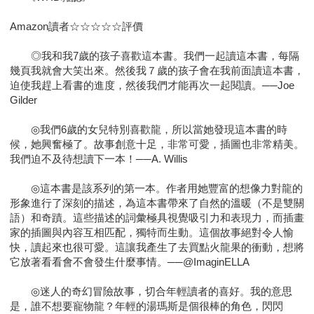
Amazon讀者☆☆☆☆☆評價
◎我和我7歲的孩子喜歡這本書。我們一起讀這本書，每隔
幾頁我就會大笑出來。然後我７歲的孩子會在我前面讀這本書，
迫使我趕上看書的進度，然後我們才能再次一起閱讀。──Joe
Gilder
◎我們6歲的女兒特別喜歡龍，所以當她發現這本書的時
候，她興奮極了。故事創意十足，非常可愛，插圖也非常精美。
我們迫不及待想讀下一本！──A. Willis
◎這本書是該系列的第一本。作者用她豐富的想像力對龍的
形象進行了深刻的描述，為這本書帶來了自然的溫暖（不是雙關
語）和奇蹟。這些描述的詞彙極具視覺吸引力和表現力，而插畫
家的插圖與內容互相匹配，獨特而生動。這個故事絕對令人愉
快，讀起來也很可愛。這讓我產生了去買點火龍果的衝動，想將
它放著看看會不會發生什麼事情。──@ImaginELLA
◎迷人的奇幻冒險故事，切合年輕讀者的喜好。我的意思
是，誰不想要寵物龍？年輕的湯瑪斯是個很棒的角色，閃閃