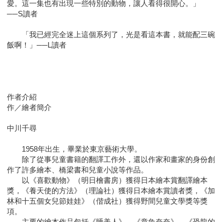
愛。這一集也有出現一些特別的動物，讓人看得很開心。」
──S讀者
「我已經完全迷上這個系列了，光是看這本書，就能配三碗
飯啊！」──L讀者
作者介紹
作／繪者簡介
中川千尋
1958年出生，畢業於東京藝術大學。
除了從事兒童書籍的翻譯工作外，還以作家和畫家的身份創
作了許多繪本、橋梁書和兒童小說等作品。
以《喜歡動物》（明日檜書房）獲得日本繪本賞翻譯繪本
獎，《養天使的方法》（理論社）獲得日本繪本賞讀者獎，《加
林和十五個女兒節娃娃》（偕成社）獲得野間兒童文學獎等獎
項。
主要的繪本作品包括《睡美人》、《章魚奈奈》、《恐龍的