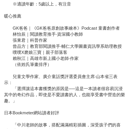
※適讀年齡：5歲以上，有注音
暖心推薦
GK爸爸｜《GK爸爸原創故事繪本》Podcast 童書創作者
林怡辰｜閱讀教育推手‧資深國小教師
張東君｜科普作家
曾品方｜教育部閱讀推手‧輔仁大學圖書資訊學系助理教授
噗噗X磨娘三寶｜親子部落客
賴秋江｜高雄市新上國小老師‧作家
（依姓氏筆畫排序）
兒童文學作家、廣介童話獎評選委員會主席‧山本省三表
示：
「選擇讓這本書獲獎的原因是──這是一本讀者很容易沉浸
其中的奇幻作品，即使是不愛讀書的人，也能享受書中營造的樂
趣。」
日本Bookmeter網站讀者好評
「中川老師的故事，搭配滿滿精彩插圖，深受孩子們的喜