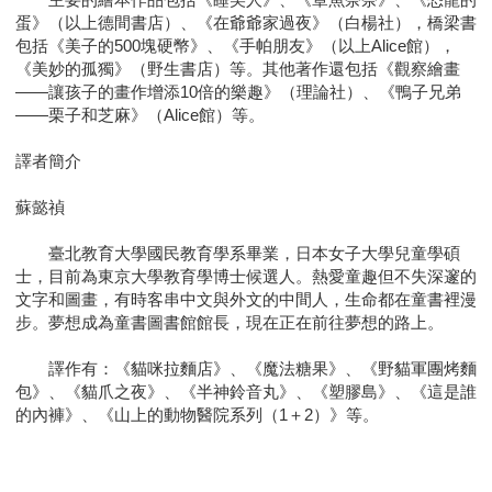
蛋》（以上德間書店）、《在爺爺家過夜》（白楊社），橋梁書
包括《美子的500塊硬幣》、《手帕朋友》（以上Alice館），
《美妙的孤獨》（野生書店）等。其他著作還包括《觀察繪畫
——讓孩子的畫作增添10倍的樂趣》（理論社）、《鴨子兄弟
——栗子和芝麻》（Alice館）等。
譯者簡介
蘇懿禎
臺北教育大學國民教育學系畢業，日本女子大學兒童學碩
士，目前為東京大學教育學博士候選人。熱愛童趣但不失深邃的
文字和圖畫，有時客串中文與外文的中間人，生命都在童書裡漫
步。夢想成為童書圖書館館長，現在正在前往夢想的路上。
譯作有：《貓咪拉麵店》、《魔法糖果》、《野貓軍團烤麵
包》、《貓爪之夜》、《半神鈴音丸》、《塑膠島》、《這是誰
的內褲》、《山上的動物醫院系列（1＋2）》等。