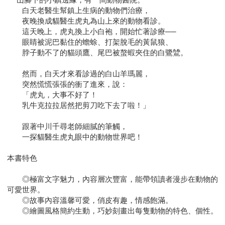
白天老醫生幫鎮上生病的動物們治療，
夜晚換成貓醫生虎丸為山上來的動物看診。
這天晚上，虎丸換上小白袍，開始忙著診療──
眼睛被泥巴黏住的蟾蜍、打架脫毛的黃鼠狼、
脖子動不了的貓頭鷹、尾巴被螯蝦夾住的白鷺鷥。
然而，白天才來看診過的白山羊瑪麗，
突然慌慌張張的衝了進來，說：
「虎丸，大事不好了！
乳牛克拉拉居然把剪刀吃下去了啦！」
跟著中川千尋老師細膩的筆觸，
一探貓醫生虎丸眼中的動物世界吧！
本書特色
◎極富文字魅力，內容層次豐富，能帶領讀者漫步在動物的
可愛世界。
◎故事內容溫馨可愛，俏皮有趣，情感飽滿。
◎繪圖風格簡約生動，巧妙刻畫出每隻動物的特色、個性。