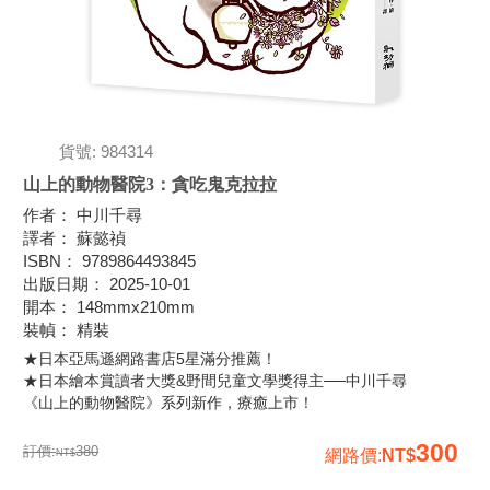
貨號: 984314
山上的動物醫院3：貪吃鬼克拉拉
作者
：
中川千尋
譯者
：
蘇懿禎
ISBN
：
9789864493845
出版日期
：
2025-10-01
開本
：
148mmx210mm
裝幀
：
精裝
★日本亞馬遜網路書店5星滿分推薦！
★日本繪本賞讀者大獎&野間兒童文學獎得主──中川千尋
《山上的動物醫院》系列新作，療癒上市！
300
訂價:
380
網路價
: