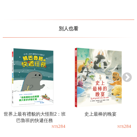
別人也看
世界上最有禮貌的大怪獸2：班
史上最棒的晚宴
巴魯班的快遞任務
284
284