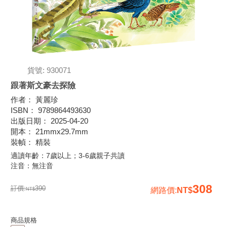
貨號: 930071
跟著斯文豪去探險
作者
：
黃麗珍
ISBN
：
9789864493630
出版日期
：
2025-04-20
開本
：
21mmx29.7mm
裝幀
：
精裝
適讀年齡：7歲以上；3-6歲親子共讀
注音：無注音
308
訂價:
390
網路價
:
商品規格