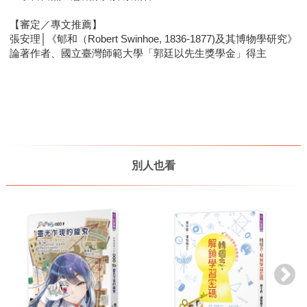
【審定／專文推薦】
張安理│《郇和（Robert Swinhoe, 1836-1877)及其博物學研究》
論著作者、國立臺灣師範大學「郭廷以先生獎學金」得主
別人也看