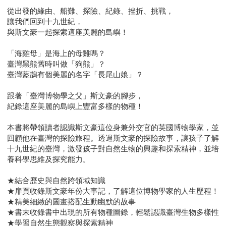
從出發的緣由、船難、探險、紀錄、挫折、挑戰，
讓我們回到十九世紀，
與斯文豪一起探索這座美麗的島嶼！
「海雞母」是海上的母雞嗎？
臺灣黑熊舊時叫做「狗熊」？
臺灣藍鵲有個美麗的名字「長尾山娘」？
跟著「臺灣博物學之父」斯文豪的腳步，
紀錄這座美麗的島嶼上豐富多樣的物種！
本書將帶領讀者認識斯文豪這位身兼外交官的英國博物學家，並
回顧他在臺灣的探險旅程。透過斯文豪的探險故事，讓孩子了解
十九世紀的臺灣，激發孩子對自然生物的興趣和探索精神，並培
養科學思維及探究能力。
★結合歷史與自然跨領域知識
★扉頁收錄斯文豪年份大事記，了解這位博物學家的人生歷程！
★精美細緻的圖畫搭配生動幽默的故事
★書末收錄書中出現的所有物種圖錄，輕鬆認識臺灣生物多樣性
★學習自然生態觀察與探索精神