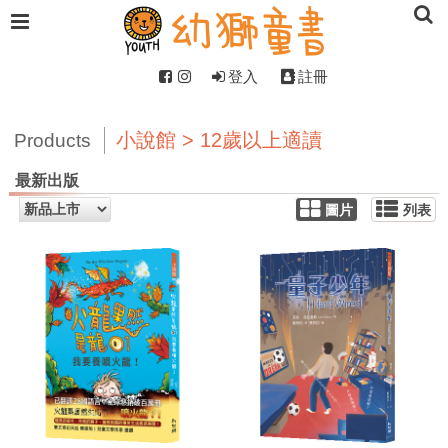
登入
註冊
小說館 > 12歲以上適讀
Products
最新出版
圖片
列表