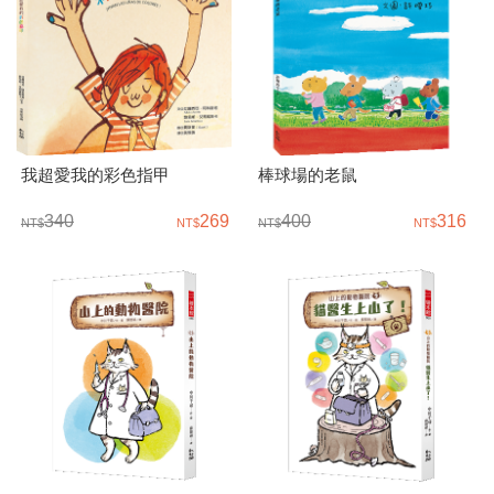
我超愛我的彩色指甲
棒球場的老鼠
340
269
400
316