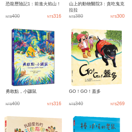
恐龍歷險記1：前進火焰山！
山上的動物醫院3：貪吃鬼克
拉拉
400
316
380
300
勇敢點，小鼴鼠
GO！GO！蓋多
400
316
340
269