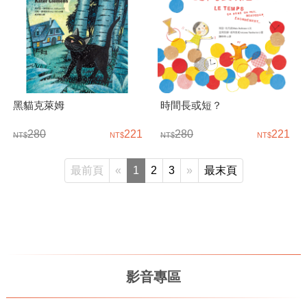
黑貓克萊姆
時間長或短？
280
221
280
221
最前頁
«
1
2
3
»
最末頁
影音專區