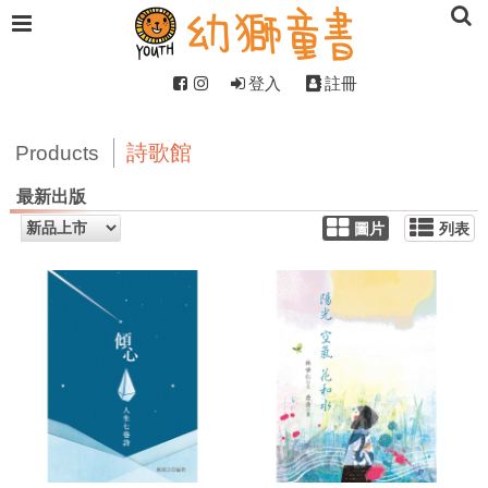
登入
註冊
詩歌館
Products
最新出版
圖片
列表