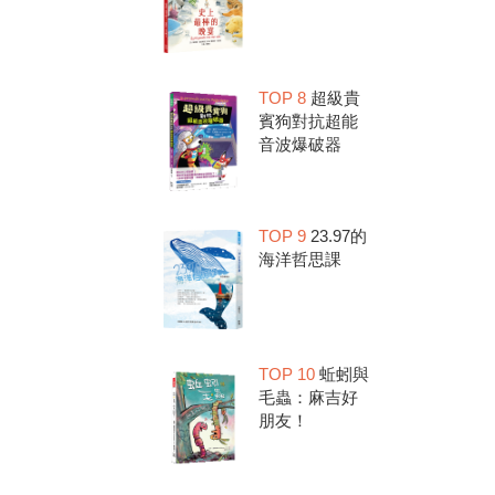
TOP 8
超級貴
賓狗對抗超能
音波爆破器
TOP 9
23.97的
海洋哲思課
TOP 10
蚯蚓與
毛蟲：麻吉好
朋友！