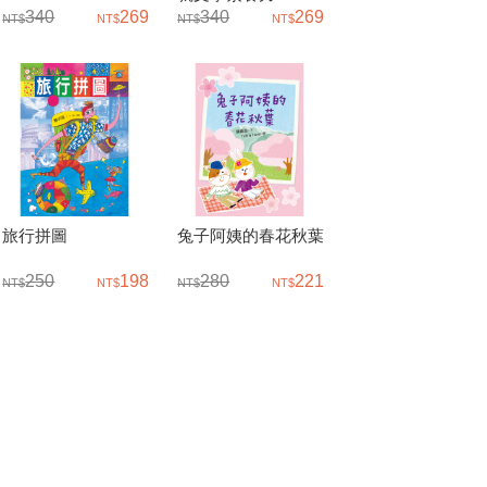
340
269
340
269
旅行拼圖
兔子阿姨的春花秋葉
250
198
280
221