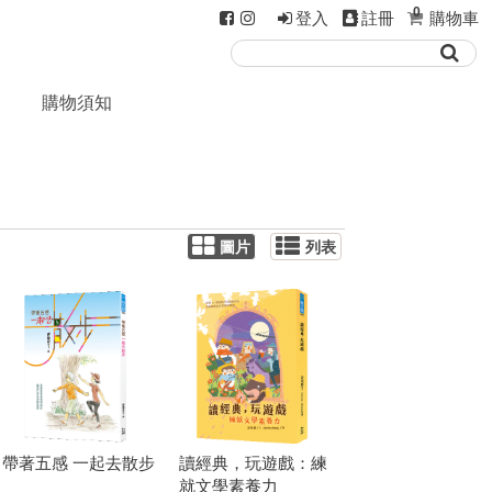
0
登入
註冊
購物車
購物須知
圖片
列表
帶著五感 一起去散步
讀經典，玩遊戲：練
就文學素養力