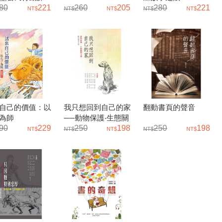
80
221
260
205
280
221
自己的價值：以
我只想回到自己的家
翻動書頁的聲音
為師
──動物保護‧生態關
90
229
懷文選
250
198
250
198