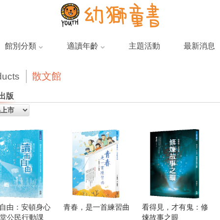
館別分類
適讀年齡
主題活動
最新消息
散文館
ducts
出版
自由：安頓身心
青春，是一首練習曲
看得見，才有鬼：修
2堂公民行動課
煉故事之眼