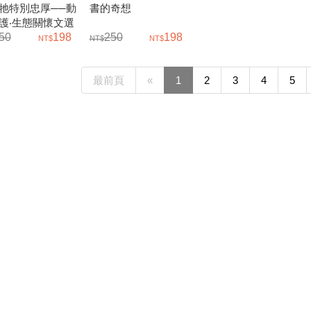
牠特別忠厚──動
書的奇想
護‧生態關懷文選
50
198
250
198
最前頁
«
1
2
3
4
5