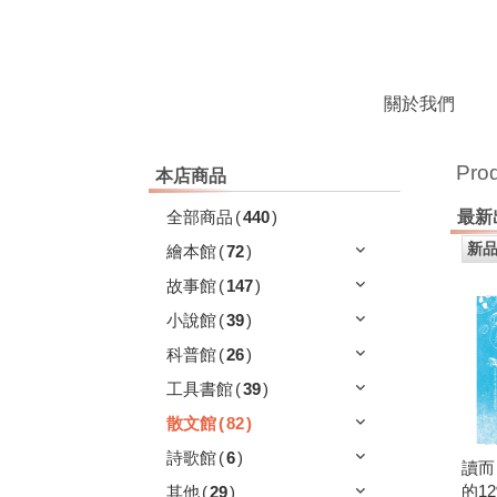
關於我們
Pro
本店商品
全部商品
(
440
)
最新
繪本館
(
72
)
故事館
(
147
)
小說館
(
39
)
科普館
(
26
)
工具書館
(
39
)
散文館
(
82
)
詩歌館
(
6
)
讀而
的1
其他
(
29
)