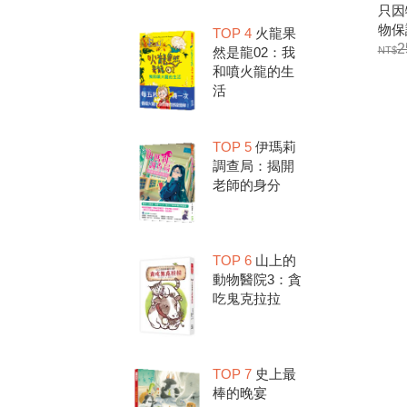
只因
物保
TOP 4
火龍果
2
然是龍02：我
和噴火龍的生
活
TOP 5
伊瑪莉
調查局：揭開
老師的身分
TOP 6
山上的
動物醫院3：貪
吃鬼克拉拉
TOP 7
史上最
棒的晚宴