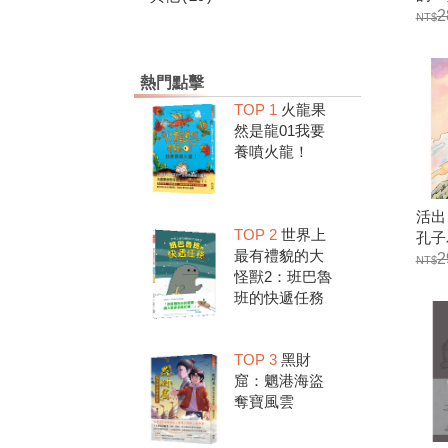
2
熱門點擊
TOP 1
火龍果
然是龍01我要
養噴火龍！
活出
TOP 2
世界上
孔子
最有禮貌的大
2
怪獸2：班巴魯
班的快遞任務
TOP 3
黑財
窟：魍港海盜
奪寶風雲