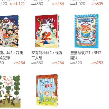
,420
1,121
360
284
1,020
805
龍小妹3：踩街
家有龍小妹2：怪咖
蟹蟹理髮店1：新店
拿冠軍
三人組
開張
60
284
360
284
320
253