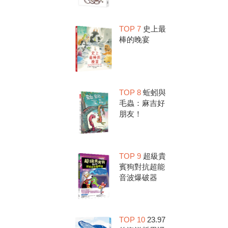
TOP 7
史上最
棒的晚宴
TOP 8
蚯蚓與
毛蟲：麻吉好
朋友！
TOP 9
超級貴
賓狗對抗超能
音波爆破器
TOP 10
23.97