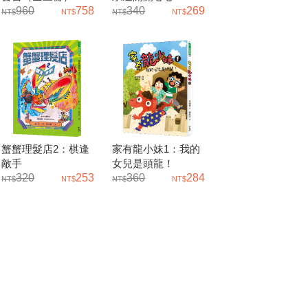
960
758
340
269
蟹蟹理髮店2：棋逢
家有龍小妹1：我的
敵手
女兒是頭龍！
320
253
360
284