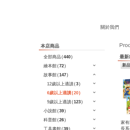
關於我們
Pro
本店商品
全部商品
(
440
)
最新
繪本館
(
72
)
故事館
(
147
)
12歲以上適讀
(
3
)
6歲以上適讀
(
20
)
9歲以上適讀
(
123
)
小說館
(
39
)
科普館
(
26
)
家有
長系
工具書館
(
39
)