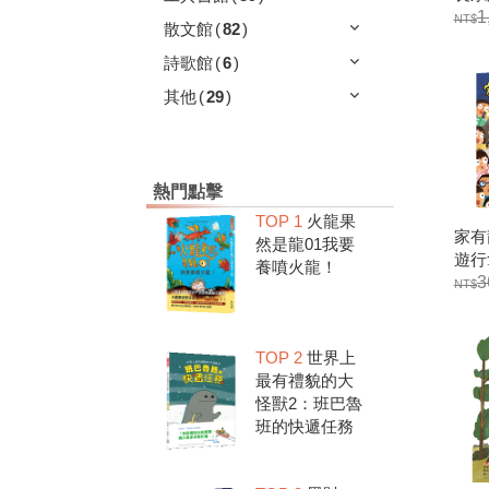
冊）
1
散文館
(
82
)
詩歌館
(
6
)
其他
(
29
)
熱門點擊
TOP 1
火龍果
家有
然是龍01我要
遊行
養噴火龍！
3
TOP 2
世界上
最有禮貌的大
怪獸2：班巴魯
班的快遞任務