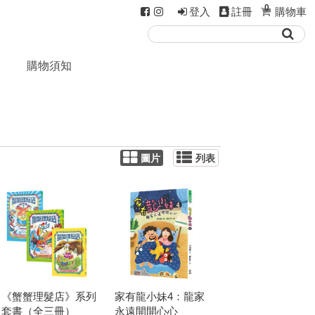
0
登入
註冊
購物車
購物須知
圖片
列表
《蟹蟹理髮店》系列
家有龍小妹4：龍家
套書（全三冊）
永遠開開心心