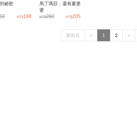
的祕密
馬丁瑪莎，還有夏婆
婆
50
198
260
205
最前頁
«
1
2
»