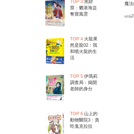
TOP 3
黑財
魔法
窟：魍港海盜
奪寶風雲
2
TOP 4
火龍果
然是龍02：我
和噴火龍的生
活
TOP 5
伊瑪莉
調查局：揭開
老師的身分
TOP 6
山上的
動物醫院3：貪
吃鬼克拉拉