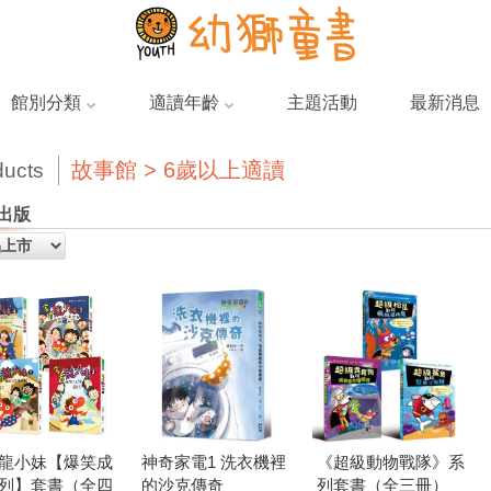
館別分類
適讀年齡
主題活動
最新消息
故事館 > 6歲以上適讀
ducts
出版
龍小妹【爆笑成
神奇家電1 洗衣機裡
《超級動物戰隊》系
列】套書（全四
的沙克傳奇
列套書（全三冊）