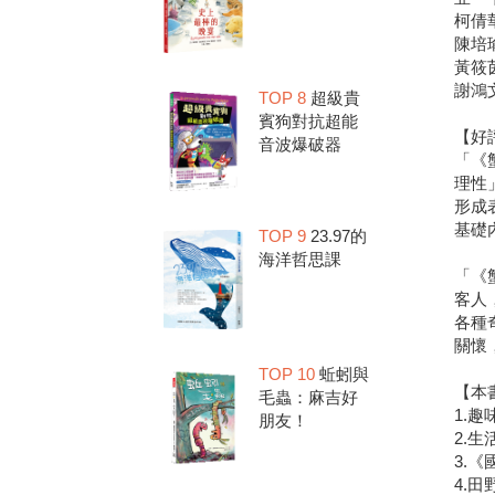
柯倩
陳培
黃筱
謝鴻
TOP 8
超級貴
賓狗對抗超能
【好
音波爆破器
「《
理性
形成
基礎
TOP 9
23.97的
海洋哲思課
「《
客人
各種
關懷
TOP 10
蚯蚓與
【本
毛蟲：麻吉好
1.
朋友！
2.
3.
4.