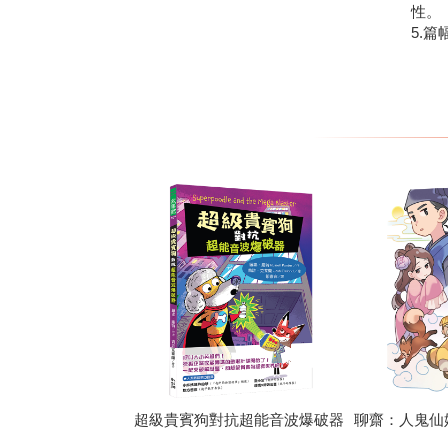
性。
5.
超級貴賓狗對抗超能音波爆破器
聊齋：人鬼仙