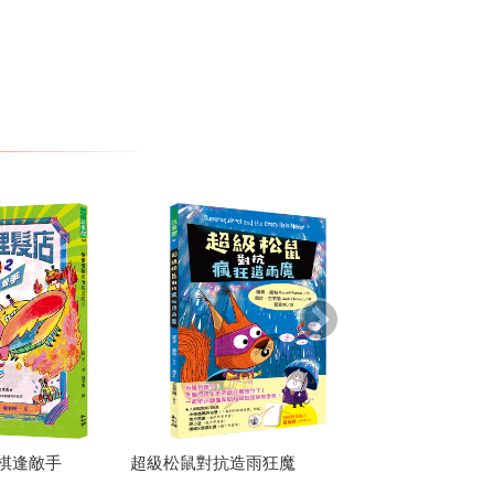
棋逢敵手
超級松鼠對抗造雨狂魔
鏡花緣：奇國異