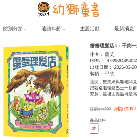
館別分類
適讀年齡
主題活動
最新消息
蟹蟹理髮店3：千鈞一
作者
：
薩芙
ISBN
：
978986449404
出版日期
：
2026-03-20
裝幀
：
平裝
這次，蟹夫婦與蠍老闆
跟著巡迴理髮巴士一起
究竟，最後由誰贏得最
網路價
:
訂價:
320
商品規格
本