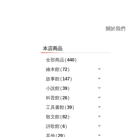
關於我們
本店商品
全部商品
(
440
)
繪本館
(
72
)
故事館
(
147
)
小說館
(
39
)
科普館
(
26
)
工具書館
(
39
)
散文館
(
82
)
詩歌館
(
6
)
其他
(
29
)