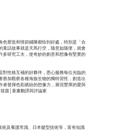
角色塑造和情節鋪陳都恰到好處，特別是「合
的童話故事就是天馬行空，隨意如隨便，就會
許多研究工夫，使奇妙的創意和想像有堅實的
這對性格互補的好夥伴，悉心服務每位光臨的
者善加觀察各種海族生物的獨特習性，創造出
作者發揮色彩繽紛的想像力，展現豐厚的愛與
筱茵│童書翻譯與評論家
技術及養護常識、日本髮型技術等，富有知識