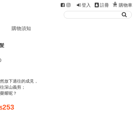
0
登入
註冊
購物車
購物須知
髮
0
竟然放下過往的成見，
前往深山義剪；
高榮耀呢？
253