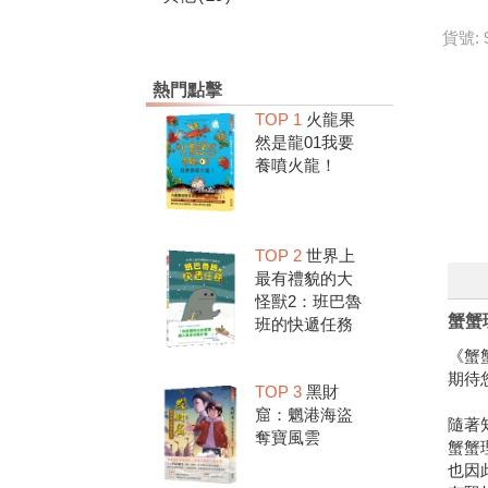
貨號: 
熱門點擊
TOP 1
火龍果
然是龍01我要
養噴火龍！
TOP 2
世界上
最有禮貌的大
怪獸2：班巴魯
蟹蟹
班的快遞任務
《蟹
期待
TOP 3
黑財
窟：魍港海盜
隨著
奪寶風雲
蟹蟹
也因