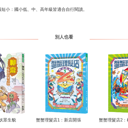
篇幅短小：國小低、中、高年級皆適合自行閱讀。
別人也看
妖眾生貌
蟹蟹理髮店1：新店開張
蟹蟹理髮店2：