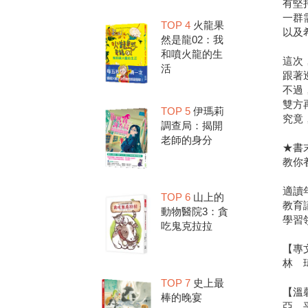
有堅
一群
TOP 4
火龍果
以及
然是龍02：我
和噴火龍的生
這次
活
跟著
不過
雙方
TOP 5
伊瑪莉
究竟
調查局：揭開
老師的身分
★書
教你
適讀
TOP 6
山上的
教育
動物醫院3：貪
學習
吃鬼克拉拉
【專
林 
TOP 7
史上最
【溫
棒的晚宴
亞 