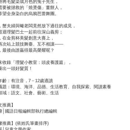
持將毛髮染成月色的兔子先生，
需要被拯救的「燒燙傷」薑餅人，
希望全身染白的烏鴉芭蕾舞團。
，蟹夫婦與蠍老闆竟然放下過往的成見，
巡迴理髮巴士一起前往深山義剪；
，在金剪杯美髮創意大賽上，
再次站上競技舞臺、互不相讓——
，最後由誰贏得最高榮耀呢？
末收錄「理髮小教室：頭皮養護篇」，
養出一頭好髮質！
年齡：有注音，7－12歲適讀
議題：環境、海洋、品德、生活教育、自我探索、閱讀素養
領域：語文、社會、藝術、生活
文推薦】
瑋│國語日報編輯部執行總編輯
馨推薦】(依姓氏筆畫排序)
平│兒童文學作家