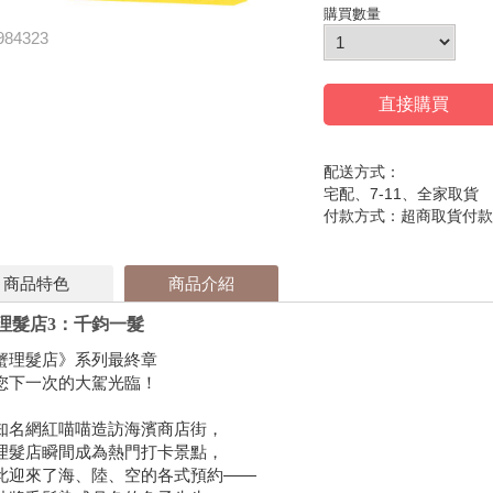
購買數量
984323
直接購買
配送方式：
宅配、7-11、全家取貨
付款方式：超商取貨付款
商品特色
商品介紹
理髮店3：千鈞一髮
蟹理髮店》系列最終章
您下一次的大駕光臨！
知名網紅喵喵造訪海濱商店街，
理髮店瞬間成為熱門打卡景點，
此迎來了海、陸、空的各式預約——