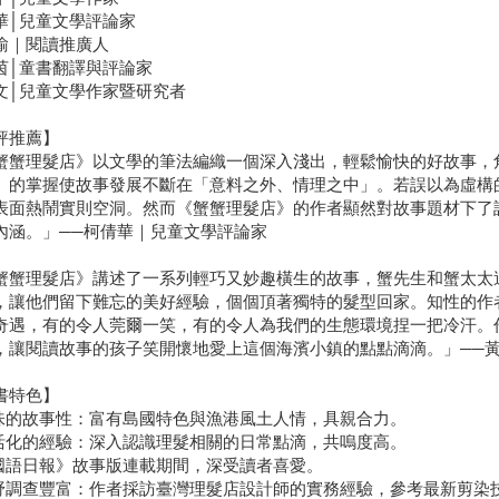
華│兒童文學評論家
瑜｜閱讀推廣人
茵│童書翻譯與評論家
文│兒童文學作家暨研究者
評推薦】
蟹蟹理髮店》以文學的筆法編織一個深入淺出，輕鬆愉快的好故事，
」的掌握使故事發展不斷在「意料之外、情理之中」。若誤以為虛構
表面熱鬧實則空洞。然而《蟹蟹理髮店》的作者顯然對故事題材下了
內涵。」──柯倩華｜兒童文學評論家
蟹蟹理髮店》講述了一系列輕巧又妙趣橫生的故事，蟹先生和蟹太太
，讓他們留下難忘的美好經驗，個個頂著獨特的髮型回家。知性的作
奇遇，有的令人莞爾一笑，有的令人為我們的生態環境捏一把冷汗。
，讓閱讀故事的孩子笑開懷地愛上這個海濱小鎮的點點滴滴。」──黃
書特色】
趣味的故事性：富有島國特色與漁港風土人情，具親合力。
生活化的經驗：深入認識理髮相關的日常點滴，共嗚度高。
《國語日報》故事版連載期間，深受讀者喜愛。
田野調查豐富：作者採訪臺灣理髮店設計師的實務經驗，參考最新剪染