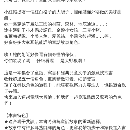
小紅帽提著一個紅白格子的大袋子，裡頭裝滿外婆做的美味甜
餅，
她一路穿越了魔法王國的村莊、森林、地底通道……；
途中遇到了小木偶皮諾丘、金髮小女孩、三隻小豬、
布萊梅樂隊、小美人魚、愛麗絲、小飛俠彼得潘……等，
好多好多大家耳熟能詳的童話故事角色。
咦！她的附近好像還有個奇怪的傢伙，
你們發現了嗎──仔細看喔──是大野狼啊！
這是一本集合了童話、寓言和經典兒童文學的創意找找書，
收錄超過五十個角色，畫風精緻可愛、細節豐富。
孩子在尋找角色的過程中，能培養觀察力與專注力，也很適合親
子共讀。
快來加入這趟童話大冒險，和我們一起發現熟悉又驚喜的角色
們！
【本書特色】
★適合親子共讀，本書將傳統童話故事的重新詮釋。
★故事中有許多耳熟能詳的角色，更容易帶領孩子和家長進入書