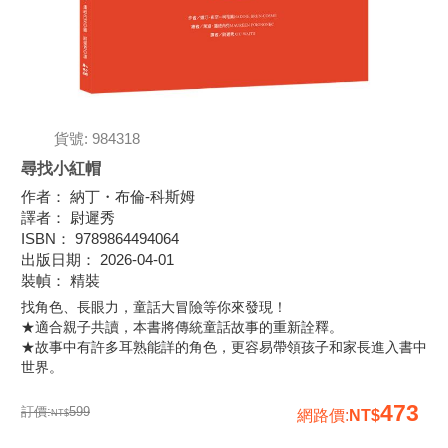
貨號: 984318
尋找小紅帽
作者
：
納丁・布倫-科斯姆
譯者
：
尉遲秀
ISBN
：
9789864494064
出版日期
：
2026-04-01
裝幀
：
精裝
找角色、長眼力，童話大冒險等你來發現！
★適合親子共讀，本書將傳統童話故事的重新詮釋。
★故事中有許多耳熟能詳的角色，更容易帶領孩子和家長進入書中
世界。
473
訂價:
599
網路價
: