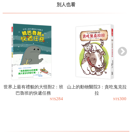
別人也看
世界上最有禮貌的大怪獸2：班
山上的動物醫院3：貪吃鬼克拉
巴魯班的快遞任務
拉
284
300