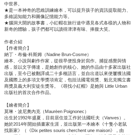
中世界。
★是一本神奇的思維訓練繪本，可以提升孩子的資訊提取能力、
多維認知能力和圖像記憶能力等。
★腦洞大開的故事書，小紅帽在旅行途中遇見各式各樣的人物和
新奇的體驗，孩子們都可以讀得津津有味、捧腹大笑。
作者介紹
【作者簡介】
納丁・布倫-科斯姆（Nadine Brun-Cosme）
繪本、小說與劇作作家，從很早便投身於寫作。捕捉感覺與情
感，並以文字傳達，是她創作的核心。她的作品由十多家出版社
出版，至今已被翻譯成二十多種語言，並自出道以來便屢獲法國
及國際上的多項文學獎項肯定，包括法國電視獎、魁北克獨立書
商獎及義大利安徒生獎等。《尋找小紅帽》是她與 Little Urban
出版社的首次合作作品。
【繪者簡介】
莫琳・波尼奧內克（Maurèen Poignonec）
出生於1992年盛夏，目前居住並工作於法國旺夫（Vanves）。
她於2014年開始插畫家生涯，並出版第一本繪本《十隻小老鼠
找新家》（《Dix petites souris cherchent une maison》，由