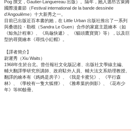
Pog 撰文，Gautier-Languereau 出版）。隔年，她入選昂古萊姆
國際漫畫節（Festival international de la bande dessinée
d’Angoulême）十大新秀之一。
目前已出版近百本書的她，在 Little Urban 出版社推出了一系列
與桑德拉・勒根（Sandra Le Guen）合作的家庭主題繪本（如
《鯨魚計程車》、《烏龜快遞》、《貓頭鷹寶寶》等），以及巨
型的尋寶繪本《尋找小紅帽》。
【譯者簡介】
尉遲秀（Xiu Waits）
1968年生於台北。曾任報社文化版記者、出版社文學線主編、
輔大翻譯學研究所講師、政府駐外人員、輔大法文系助理教授。
翻譯的繪本有《媽媽是房子》、《我是卡蜜兒》、《平行森
林》、《學校有一隻大狐狸》、《雅希葉的倒影》、《花布少
年》等80餘冊。